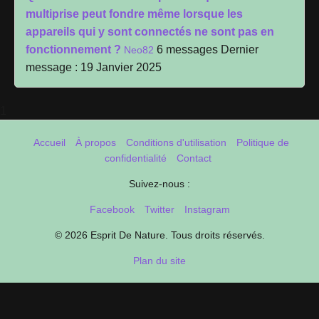
multiprise peut fondre même lorsque les
appareils qui y sont connectés ne sont pas en
fonctionnement ?
6 messages
Dernier
Neo82
message : 19 Janvier 2025
1
Accueil
À propos
Conditions d'utilisation
Politique de
confidentialité
Contact
Suivez-nous :
Facebook
Twitter
Instagram
© 2026 Esprit De Nature. Tous droits réservés.
Plan du site