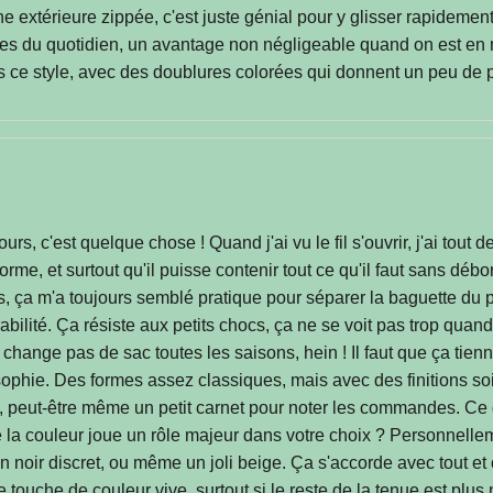
e extérieure zippée, c'est juste génial pour y glisser rapidement
res du quotidien, un avantage non négligeable quand on est en
ans ce style, avec des doublures colorées qui donnent un peu de 
rs, c'est quelque chose ! Quand j'ai vu le fil s'ouvrir, j'ai to
sa forme, et surtout qu'il puisse contenir tout ce qu'il faut sans dé
s, ça m'a toujours semblé pratique pour séparer la baguette du
abilité. Ça résiste aux petits chocs, ça ne se voit pas trop quand 
hange pas de sac toutes les saisons, hein ! Il faut que ça tienn
ophie. Des formes assez classiques, mais avec des finitions soig
s, peut-être même un petit carnet pour noter les commandes. Ce qu
e la couleur joue un rôle majeur dans votre choix ? Personnellem
 noir discret, ou même un joli beige. Ça s'accorde avec tout et 
ne touche de couleur vive, surtout si le reste de la tenue est plu