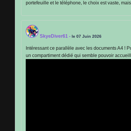
portefeuille et le téléphone, le choix est vaste, mai
SkyeDiver61
-
le 07 Juin 2026
Intéressant ce parallèle avec les documents A4 ! Pou
un compartiment dédié qui semble pouvoir accueilli