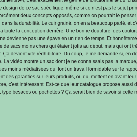
uments A4, c'est exactement le genre de fonctionnalité qui cha
le design de ce sac spécifique, même si ce n'est pas le sujet pri
 forcément deux concepts opposés, comme on pourrait le penser pa
n dans la durabilité. Le cuir grainé, on en a beaucoup parlé, et c'
y a toute la conception derrière. Une bonne doublure, des coutur
sac ne devienne pas une épave en un rien de temps. Et honnêteme
ience de sacs moins chers qui étaient jolis au début, mais qui ont 
 Ça devient vite rédhibitoire. Du coup, je me demande si, en de
e. La vidéo montre un sac dont je ne connaissais pas la marque,
 moins médiatisées qui font un travail formidable sur le rapport
 des garanties sur leurs produits, ou qui mettent en avant leur
ibre, c'est intéressant. Est-ce que leur catalogue propose aussi
ts, type besaces ou pochettes ? Ça serait bien de savoir si cett