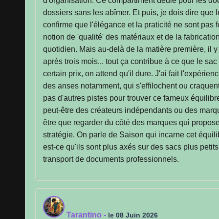
d'organisation. Ce compartiment dédié pour les doc
dossiers sans les abîmer. Et puis, je dois dire que 
confirme que l'élégance et la praticité ne sont pas
notion de 'qualité' des matériaux et de la fabricatio
quotidien. Mais au-delà de la matière première, il 
après trois mois... tout ça contribue à ce que le 
certain prix, on attend qu'il dure. J'ai fait l'expér
des anses notamment, qui s'effilochent ou craquent.
pas d'autres pistes pour trouver ce fameux équilibr
peut-être des créateurs indépendants ou des marques
être que regarder du côté des marques qui proposent
stratégie. On parle de Saison qui incarne cet équil
est-ce qu'ils sont plus axés sur des sacs plus peti
transport de documents professionnels.
Tarantino
-
le 08 Juin 2026