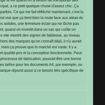
nge la vie quand on a besoin de transporter des
ncipal, a ce petit quelque chose d'assez chic. Ça
rfois. Ce qui me fait réfléchir maintenant, c'est la
est vrai que ça tient bien la route face aux aléas du
es solides, une fermeture éclair qui ne lâche pas
nt, quand on investit dans un sac qui coûte un
très vite montré des signes de faiblesse, au niveau
hors des marques qu'on connaît déjà, il n'y aurait
 mais ça prouve que le marché est vaste. Il y a
 qualité-prix et la conception fonctionnelle. Peut-
 processus de fabrication, pourrait être une bonne
 des tailles pour les documents A4, par exemple, ou
e marque répond aussi à ce besoin très spécifique de