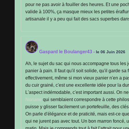
pour ne pas avoir à fouiller des heures. Et une poch
valide à 100%, ça masque mieux les petites éraflu
artisanale il y a peu qui fait des sacs superbes d
Gaspard le Boulanger43
-
le 06 Juin 2026
Ah, le sujet du sac qui nous accompagne tous les jou
panier à pain. Il faut qu'il soit solide, qu'il garde 
effectivement, même si mon vieux panier n'en a pa
du cuir grainé, c'est une excellente idée pour la dur
L'aspect indémodable, c'est important aussi. On ne c
Noriane
qui semblaient correspondre à cette philos
puisse y glisser facilement un portefeuille, des clé
On parle d'élégance et de praticité, mais est-ce qu
qui ne jurent pas avec tout. Un bon marron foncé, un
matin. Mais je comprends tout à fait l'attrait pour u