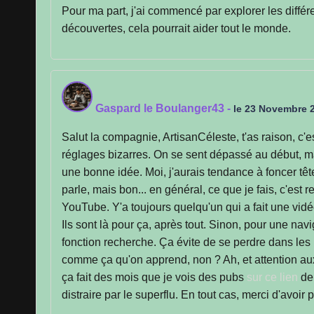
Pour ma part, j'ai commencé par explorer les différ
découvertes, cela pourrait aider tout le monde.
Gaspard le Boulanger43
-
le 23 Novembre 
Salut la compagnie, ArtisanCéleste, t'as raison, c
réglages bizarres. On se sent dépassé au début, m
une bonne idée. Moi, j'aurais tendance à foncer têt
parle, mais bon... en général, ce que je fais, c'est 
YouTube. Y'a toujours quelqu'un qui a fait une vidé
Ils sont là pour ça, après tout. Sinon, pour une naviga
fonction recherche. Ça évite de se perdre dans les 
comme ça qu'on apprend, non ? Ah, et attention aux
ça fait des mois que je vois des pubs
sur ce lien
de 
distraire par le superflu. En tout cas, merci d'avoir