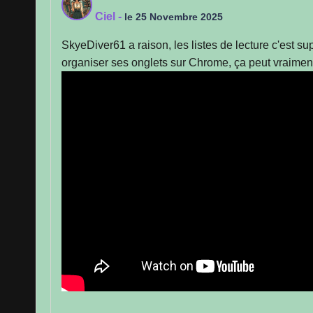
Ciel
-
le 25 Novembre 2025
SkyeDiver61 a raison, les listes de lecture c'est 
organiser ses onglets sur Chrome, ça peut vraiment 