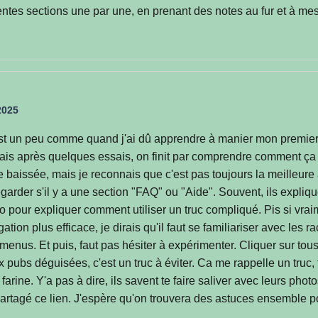
entes sections une par une, en prenant des notes au fur et à me
2025
'est un peu comme quand j'ai dû apprendre à manier mon premier
ais après quelques essais, on finit par comprendre comment ça m
e baissée, mais je reconnais que c'est pas toujours la meilleure
regarder s'il y a une section "FAQ" ou "Aide". Souvent, ils expliq
o pour expliquer comment utiliser un truc compliqué. Pis si vraim
tion plus efficace, je dirais qu'il faut se familiariser avec les ra
menus. Et puis, faut pas hésiter à expérimenter. Cliquer sur tou
 pubs déguisées, c'est un truc à éviter. Ca me rappelle un truc,
farine. Y'a pas à dire, ils savent te faire saliver avec leurs photo
 partagé ce lien. J'espère qu'on trouvera des astuces ensemble pou