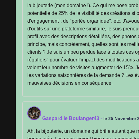
la bijouterie (mon domaine !). Ce qui me pose probl
potentielle de 25% de la visibilité des créations si
d'engagement", de "portée organique", etc. J'avoue 
d'outils sur une plateforme similaire, je suis preneu
profil avec des descriptions détaillées, des photos 
principe, mais concrètement, quelles sont les meill
clients ? Je suis un peu perdue face à toutes ces o
réguliers" pour évaluer l'impact des modifications ap
voient leur nombre de visites augmenter de 15%. Je
les variations saisonnières de la demande ? Les évé
mauvaises décisions en conséquence.
Gaspard le Boulanger43
-
le 25 Novembre 
Ah, la bijouterie, un domaine qui brille autant que 
bonne idée. Les gens aiment bien voir comment le