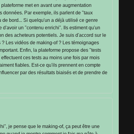
 La plateforme met en avant une augmentation
les données. Par exemple, ils parlent de "taux
de bord... Si quelqu'un a déjà utilisé ce genre
e d'avoir un "contenu enrichi". Ils estiment qu'un
on des acheteurs potentiels. Je suis d'accord sur le
rtés ? Les vidéos de making-of ? Les témoignages
mportant. Enfin, la plateforme propose des "tests
ui effectuent ces tests au moins une fois par mois
aiment fiables. Est-ce qu'ils prennent en compte
nfluencer par des résultats biaisés et de prendre de
chi", je pense que le making-of, ça peut être une
me quand je montre comment je fais ma pâte à