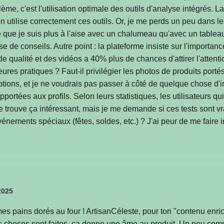
ème, c'est l'utilisation optimale des outils d'analyse intégrés.
 on utilise correctement ces outils. Or, je me perds un peu dans 
que je suis plus à l'aise avec un chalumeau qu'avec un tableau 
se de conseils. Autre point : la plateforme insiste sur l'importanc
de qualité et des vidéos a 40% plus de chances d'attirer l'attenti
eures pratiques ? Faut-il privilégier les photos de produits po
ptions, et je ne voudrais pas passer à côté de quelque chose d'i
portées aux profils. Selon leurs statistiques, les utilisateurs q
 trouve ça intéressant, mais je me demande si ces tests sont vr
nements spéciaux (fêtes, soldes, etc.) ? J'ai peur de me faire i
2025
mes pains dorés au four ! ArtisanCéleste, pour ton "contenu enri
s choses sont faites, ça donne une âme au produit. Un peu com